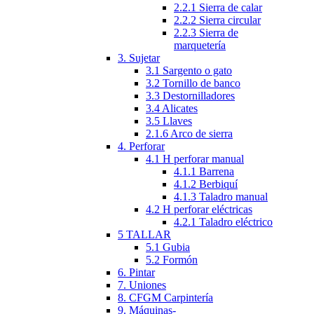
2.2.1 Sierra de calar
2.2.2 Sierra circular
2.2.3 Sierra de
marquetería
3. Sujetar
3.1 Sargento o gato
3.2 Tornillo de banco
3.3 Destornilladores
3.4 Alicates
3.5 Llaves
2.1.6 Arco de sierra
4. Perforar
4.1 H perforar manual
4.1.1 Barrena
4.1.2 Berbiquí
4.1.3 Taladro manual
4.2 H perforar eléctricas
4.2.1 Taladro eléctrico
5 TALLAR
5.1 Gubia
5.2 Formón
6. Pintar
7. Uniones
8. CFGM Carpintería
9. Máquinas-