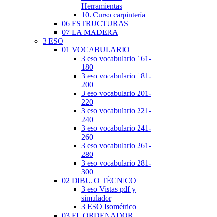
Herramientas
10. Curso carpintería
06 ESTRUCTURAS
07 LA MADERA
3 ESO
01 VOCABULARIO
3 eso vocabulario 161-
180
3 eso vocabulario 181-
200
3 eso vocabulario 201-
220
3 eso vocabulario 221-
240
3 eso vocabulario 241-
260
3 eso vocabulario 261-
280
3 eso vocabulario 281-
300
02 DIBUJO TÉCNICO
3 eso Vistas pdf y
simulador
3 ESO Isométrico
03 EL ORDENADOR