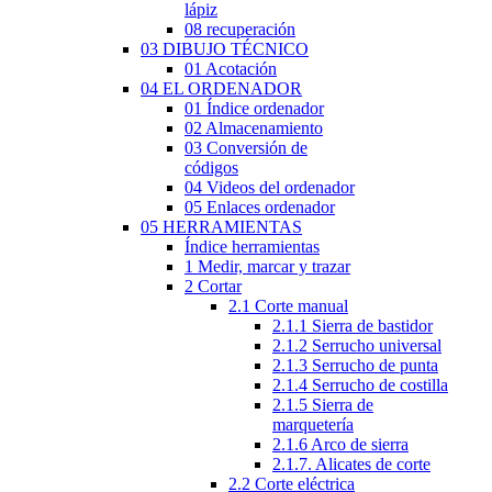
lápiz
08 recuperación
03 DIBUJO TÉCNICO
01 Acotación
04 EL ORDENADOR
01 Índice ordenador
02 Almacenamiento
03 Conversión de
códigos
04 Videos del ordenador
05 Enlaces ordenador
05 HERRAMIENTAS
Índice herramientas
1 Medir, marcar y trazar
2 Cortar
2.1 Corte manual
2.1.1 Sierra de bastidor
2.1.2 Serrucho universal
2.1.3 Serrucho de punta
2.1.4 Serrucho de costilla
2.1.5 Sierra de
marquetería
2.1.6 Arco de sierra
2.1.7. Alicates de corte
2.2 Corte eléctrica