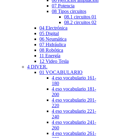
06 ejercicios ampliación
07 Potencia
08 Tipos circuitos
08.1 circuitos 01
08.2 circuitos 02
04 Electrónica
05 Digital
06 Neumática
07 Hidráulica
08 Robótica
11 Energía
12 Video Tesla
4 DIVER.
01 VOCABULARIO
4 eso vocabulario 161-
180
4 eso vocabulario 181-
200
4 eso vocabulario 201-
220
4 eso vocabulario 221-
240
4 eso vocabulario 241-
260
4 eso vocabulario 261-