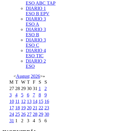
ESO ABC TAP
DIARIO 1
ESO B EPV
DIARIO 3
ESO A
DIARIO 3
ESO B
DIARIO 3
ESO C
DIARIO 4
ESO TIC
DIARIO 2
ESO
<
August
2026
>
»
M
T
W
T
F
S
S
27
28
29
30
31
1
2
3
4
5
6
7
8
9
10
11
12
13
14
15
16
17
18
19
20
21
22
23
24
25
26
27
28
29
30
31
1
2
3
4
5
6