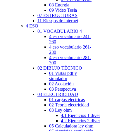
08 Energía
09 Video Tesla
07 ESTRUCTURAS
11 Riesgos de internet
4 ESO
01 VOCABULARIO 4
4 eso vocabulario 241-
260
4 eso vocabulario 261-
280
4 eso vocabulario 281-
300
02 DIBUJO TÉCNICO
01 Vistas pdf y
simulador
02 Acotación
03 Perspectiva
03 ELECTRICIDAD
01 cargas electricas
02 Teoría electricidad
03 Ley ohm
4.1 Ejercicios 1 diver
4.2 Ejercicios 2 diver
05 Calculadora ley ohm