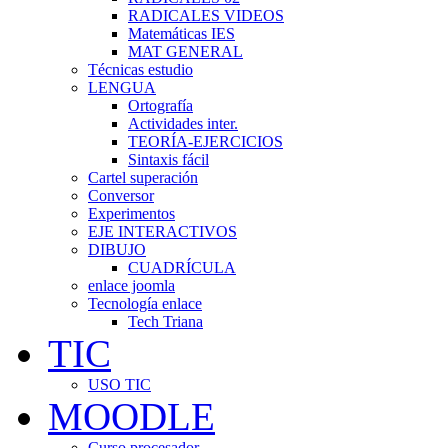
RADICALES VIDEOS
Matemáticas IES
MAT GENERAL
Técnicas estudio
LENGUA
Ortografía
Actividades inter.
TEORÍA-EJERCICIOS
Sintaxis fácil
Cartel superación
Conversor
Experimentos
EJE INTERACTIVOS
DIBUJO
CUADRÍCULA
enlace joomla
Tecnología enlace
Tech Triana
TIC
USO TIC
MOODLE
Curso procesador