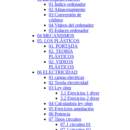
01 Índice ordenador
02 Almacenamiento
03 Conversión de
códigos
04 Videos del ordenador
05 Enlaces ordenador
04 MECANISMOS
05. LOS PLÁSTICOS
01. PORTADA
02. TEORÍA
PLÁSTICOS
02. VIDEOS
PLÁSTICOS
06 ELECTRICIDAD
01 cargas electricas
02 Teoría electricidad
03 Ley ohm
3.1 Ejercicios 1 diver
3.2 Ejercicios 2 diver
04 Calculadora ley ohm
05 Ejercicios ampliación
06 Potencia
07 Tipos circuitos
07.1 circuitos 01
07.2 circuitos 02