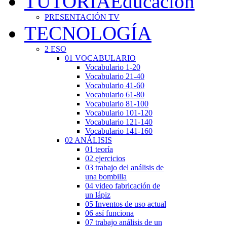
TUTORÍA
Educación
PRESENTACIÓN TV
TECNOLOGÍA
2 ESO
01 VOCABULARIO
Vocabulario 1-20
Vocabulario 21-40
Vocabulario 41-60
Vocabulario 61-80
Vocabulario 81-100
Vocabulario 101-120
Vocabulario 121-140
Vocabulario 141-160
02 ANÁLISIS
01 teoría
02 ejercicios
03 trabajo del análisis de
una bombilla
04 video fabricación de
un lápiz
05 Inventos de uso actual
06 así funciona
07 trabajo análisis de un